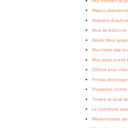
Mur mitoyen ou pr
Maison abandonné
Abandon d’usufruit
Jeux de ballon et
Réunir deux appar
Mon frère vide la 
Mon voisin prend 
Clôture pour cheva
Poteau électrique
Poubelles contre l
Tondre le lundi d
La Courneuve quart
Ménilmontant dang