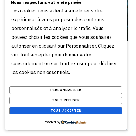
Nous respectons votre vie privée
Les cookies nous aident à améliorer votre
expérience, à vous proposer des contenus
personnalisés et à analyser le trafic. Vous
pouvez choisir les cookies que vous souhaitez
autoriser en cliquant sur Personnaliser. Cliquez
BON À SAVOIR
sur Tout accepter pour donner votre
Quartiers à éviter à Chelles : le guide
consentement ou sur Tout refuser pour décliner
complet 2026 (et où s’installer
les cookies non essentiels.
vraiment)
JUILLET 13, 2026
PERSONNALISER
Quels quartiers éviter à Chelles en 2026 ? Découvrez
TOUT REFUSER
les zones sensibles, les secteurs à surveiller et les
TOUT ACCEPTER
meilleurs quartiers pour s’installer sereinement.
Powered by