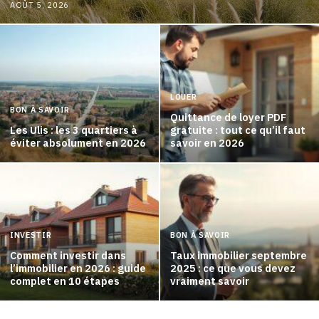
AOÛT 5, 2026
LOUER
BON À SAVOIR
Quittance de loyer PDF
Les Ulis : les 3 quartiers à
gratuite : tout ce qu’il faut
éviter absolument en 2026
savoir en 2026
INVESTIR
BON À SAVOIR
Comment investir dans
Taux immobilier septembre
l’immobilier en 2026 : guide
2025 : ce que vous devez
complet en 10 étapes
vraiment savoir