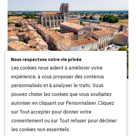
Nous respectons votre vie privée
Les cookies nous aident à améliorer votre
expérience, à vous proposer des contenus
personnalisés et à analyser le trafic. Vous
Narbonne : 4 quartiers à éviter absolument en
2026 (et où s’installer)
pouvez choisir les cookies que vous souhaitez
JUILLET 9, 2026
autoriser en cliquant sur Personnaliser. Cliquez
sur Tout accepter pour donner votre
Comments are closed.
consentement ou sur Tout refuser pour décliner
les cookies non essentiels.