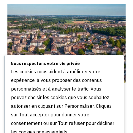
Nous respectons votre vie privée
Les cookies nous aident à améliorer votre
expérience, à vous proposer des contenus
personnalisés et à analyser le trafic. Vous
Quartiers à éviter à Mulhouse en 2026 :
Bourtzwiller, Les Coteaux et Drouot
pouvez choisir les cookies que vous souhaitez
JUILLET 28, 2026
autoriser en cliquant sur Personnaliser. Cliquez
sur Tout accepter pour donner votre
Comments are closed.
consentement ou sur Tout refuser pour décliner
les cookies non essentiels.