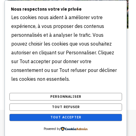
Nous respectons votre vie privée
Les cookies nous aident à améliorer votre
expérience, à vous proposer des contenus
personnalisés et à analyser le trafic. Vous
Quartiers à éviter à Argenteuil : le guide complet
2026
pouvez choisir les cookies que vous souhaitez
JUILLET 30, 2026
autoriser en cliquant sur Personnaliser. Cliquez
sur Tout accepter pour donner votre
Comments are closed.
consentement ou sur Tout refuser pour décliner
les cookies non essentiels.
PERSONNALISER
TOUT REFUSER
TOUT ACCEPTER
Mentions Légales
-
Plan du site
.
Powered by
Top