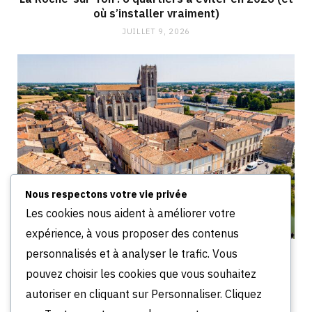
où s’installer vraiment)
JUILLET 9, 2026
Nous respectons votre vie privée
Les cookies nous aident à améliorer votre
expérience, à vous proposer des contenus
personnalisés et à analyser le trafic. Vous
Narbonne : 4 quartiers à éviter absolument en
2026 (et où s’installer)
pouvez choisir les cookies que vous souhaitez
JUILLET 9, 2026
autoriser en cliquant sur Personnaliser. Cliquez