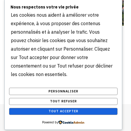
Nous respectons votre vie privée
Les cookies nous aident à améliorer votre
expérience, à vous proposer des contenus
personnalisés et à analyser le trafic. Vous
Quartiers à éviter à Argenteuil : le guide complet
2026
pouvez choisir les cookies que vous souhaitez
JUILLET 30, 2026
autoriser en cliquant sur Personnaliser. Cliquez
sur Tout accepter pour donner votre
Comments are closed.
consentement ou sur Tout refuser pour décliner
les cookies non essentiels.
PERSONNALISER
TOUT REFUSER
TOUT ACCEPTER
Mentions Légales
-
Plan du site
.
Powered by
Top