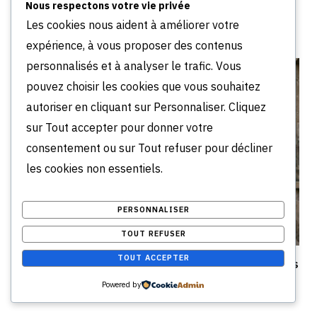
Avis kretz partners : expertise réelle ou simple
Nous respectons votre vie privée
vitrine ?
Les cookies nous aident à améliorer votre
JUILLET 1, 2026
expérience, à vous proposer des contenus
personnalisés et à analyser le trafic. Vous
pouvez choisir les cookies que vous souhaitez
autoriser en cliquant sur Personnaliser. Cliquez
sur Tout accepter pour donner votre
consentement ou sur Tout refuser pour décliner
les cookies non essentiels.
PERSONNALISER
TOUT REFUSER
TOUT ACCEPTER
Quartiers à éviter à Chalon : les secteurs à risques
locatifs
Powered by
JUIN 30, 2026