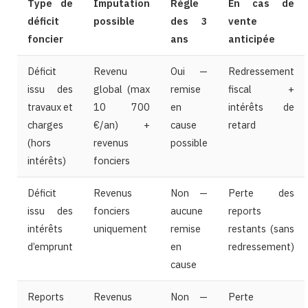
Type de
Imputation
Règle
En cas de
déficit
possible
des 3
vente
foncier
ans
anticipée
Déficit
Revenu
Oui —
Redressement
issu des
global (max
remise
fiscal +
travaux et
10 700
en
intérêts de
charges
€/an) +
cause
retard
(hors
revenus
possible
intérêts)
fonciers
Déficit
Revenus
Non —
Perte des
issu des
fonciers
aucune
reports
intérêts
uniquement
remise
restants (sans
d’emprunt
en
redressement)
cause
Reports
Revenus
Non —
Perte