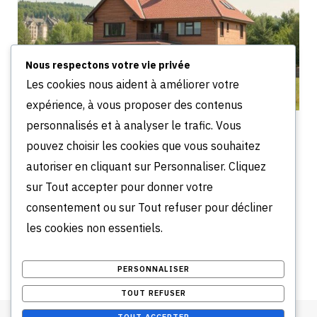
Nous respectons votre vie privée
Les cookies nous aident à améliorer votre
expérience, à vous proposer des contenus
personnalisés et à analyser le trafic. Vous
Spécimen immobilier : définition, rôle et conseils
pour sécuriser vos actes
pouvez choisir les cookies que vous souhaitez
JUILLET 31, 2026
autoriser en cliquant sur Personnaliser. Cliquez
sur Tout accepter pour donner votre
Comments are closed.
consentement ou sur Tout refuser pour décliner
les cookies non essentiels.
PERSONNALISER
TOUT REFUSER