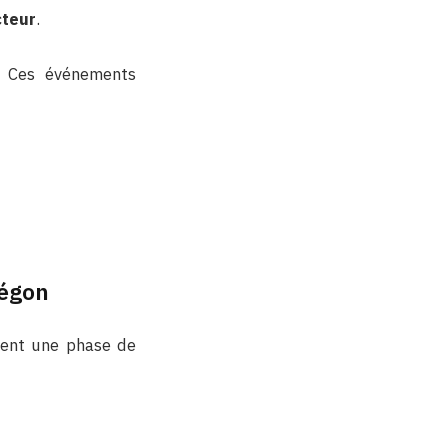
cteur
.
. Ces événements
Bégon
sent une phase de