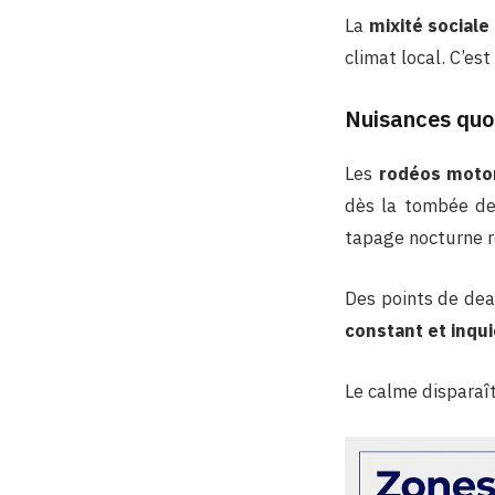
La
mixité sociale 
climat local. C’es
Nuisances quot
Les
rodéos motor
dès la tombée de 
tapage nocturne r
Des points de deal
constant et inqu
Le calme disparaî