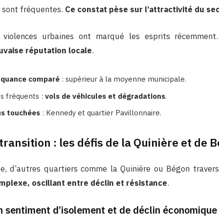
n sont fréquentes.
Ce constat pèse sur l’attractivité du se
 violences urbaines ont marqué les esprits récemment
uvaise réputation locale
.
inquance comparé
: supérieur à la moyenne municipale.
ts fréquents :
vols de véhicules et dégradations
.
us touchées
: Kennedy et quartier Pavillonnaire.
ransition : les défis de la Quinière et de 
te, d’autres quartiers comme la Quinière ou Bégon traver
plexe, oscillant entre déclin et résistance
.
un sentiment d’isolement et de déclin économique