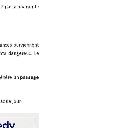
ent pas à apaiser le
ances surviennent
nts dangereux. Le
 génère un
passage
haque jour.