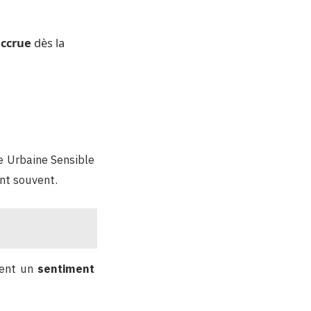
accrue
dès la
e Urbaine Sensible
ent souvent.
uent un
sentiment