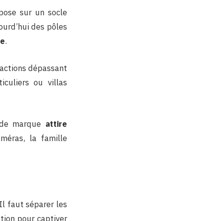
epose sur un socle
jourd’hui des pôles
re
.
nsactions dépassant
culiers ou villas
ge de marque
attire
méras, la famille
 Il faut séparer les
tion pour captiver