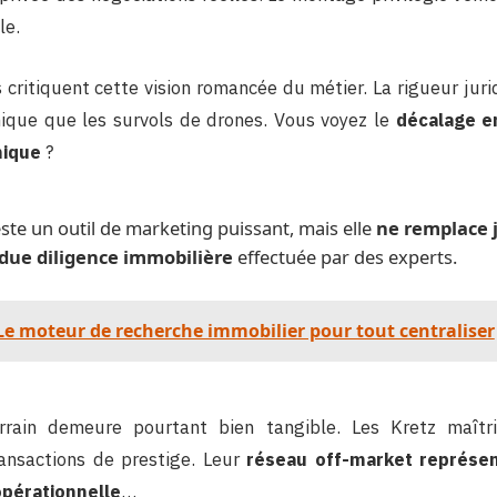
le.
 critiquent cette vision romancée du métier. La rigueur jur
ique que les survols de drones. Vous voyez le
décalage en
nique
?
reste un outil de marketing puissant, mais elle
ne remplace 
 due diligence immobilière
effectuée par des experts.
Le moteur de recherche immobilier pour tout centraliser
errain demeure pourtant bien tangible. Les Kretz maîtr
ansactions de prestige. Leur
réseau off-market représen
opérationnelle
…