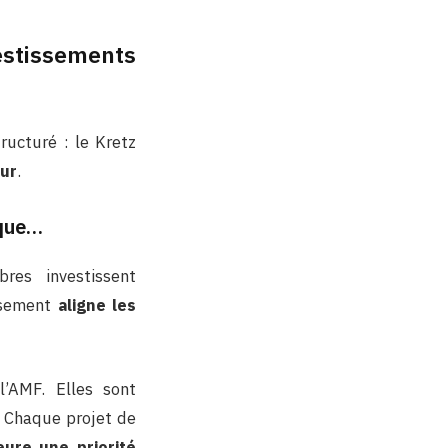
stissements
ructuré : le Kretz
eur
.
ique…
es investissent
issement
aligne les
l’AMF. Elles sont
. Chaque projet de
eure une priorité