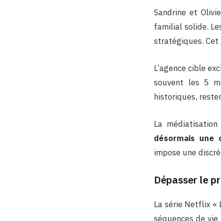
Sandrine et Olivi
familial solide. L
stratégiques. Cet
L’agence cible ex
souvent les 5 mi
historiques, reste
La médiatisation
désormais une c
impose une discrét
Dépasser le pr
La série Netflix 
séquences de vie 