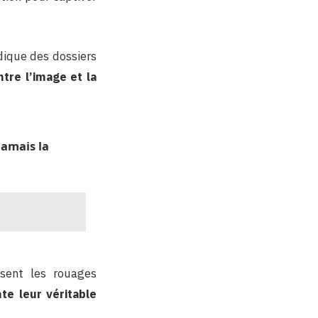
idique des dossiers
tre l’image et la
jamais la
isent les rouages
te leur véritable