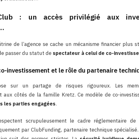
lub : un accès privilégié aux inve
s…
vitrine de l’agence se cache un mécanisme financier plus st
de passer du statut de
spectateur à celui de co-investiss
o-investissement et le rôle du partenaire techn
ose sur un partage de risques rigoureux. Les membr
 aux côtés de la famille Kretz. Ce modèle de co-invest
es les parties engagées
.
espectent scrupuleusement le cadre réglementaire de 
iquement par ClubFunding, partenaire technique spécialisé
tive suit des normes strictes. La
sécurité juridique dem