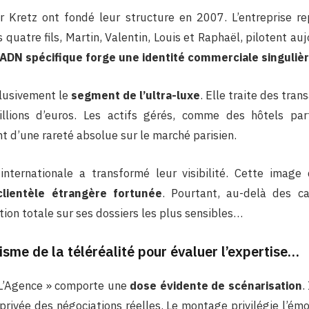
er Kretz ont fondé leur structure en 2007. L’entreprise r
es quatre fils, Martin, Valentin, Louis et Raphaël, pilotent au
ADN spécifique forge une identité commerciale singuliè
clusivement le
segment de l’ultra-luxe
. Elle traite des tra
llions d’euros. Les actifs gérés, comme des hôtels parti
nt d’une rareté absolue sur le marché parisien.
 internationale a transformé leur visibilité. Cette ima
lientèle étrangère fortunée
. Pourtant, au-delà des ca
ion totale sur ses dossiers les plus sensibles…
isme de la téléréalité pour évaluer l’expertise…
« L’Agence » comporte une
dose évidente de scénarisation
.
privée des négociations réelles. Le montage privilégie l’émo