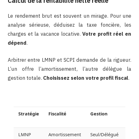
Calcul de la rentabilité nette réelle
Le rendement brut est souvent un mirage. Pour une
analyse sérieuse, déduisez la taxe foncière, les
charges et la vacance locative.
Votre profit réel en
dépend
.
Arbitrer entre LMNP et SCPI demande de la rigueur.
L’un offre l’amortissement, l’autre délègue la
gestion totale.
Choisissez selon votre profil fiscal
.
Stratégie
Fiscalité
Gestion
Risq
LMNP
Amortissement
Seul/Délégué
Modé