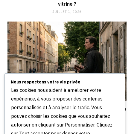
vitrine ?
JUILLET 1, 2026
Nous respectons votre vie privée
Les cookies nous aident à améliorer votre
expérience, à vous proposer des contenus
personnalisés et à analyser le trafic. Vous
Quartiers à éviter à Chalon : les secteurs à risques
locatifs
pouvez choisir les cookies que vous souhaitez
JUIN 30, 2026
autoriser en cliquant sur Personnaliser. Cliquez
sur Tout accepter pour donner votre